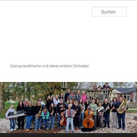
Zum
primären
Such
Inhalt
springen
Or
Das sympathische und etwas andere Orchester
Hauptmenü