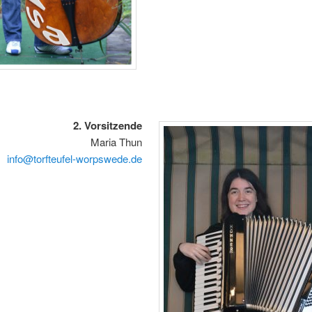
2. Vorsitzende
Maria Thun
info@torfteufel-worpswede.de