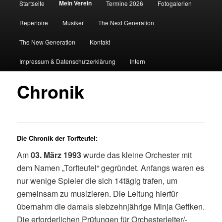
Mein Verein
Startseite
Termine 2026
Fotogalerien
Repertoire
Musiker
The Next Generation
The New Generation
Kontakt
Impressum & Datenschutzerklärung
Intern
Chronik
Die Chronik der Torfteufel:
Am
03. März 1993
wurde das kleine Orchester mit
dem Namen „Torfteufel“ gegründet. Anfangs waren es
nur wenige Spieler die sich 14tägig trafen, um
gemeinsam zu musizieren. Die Leitung hierfür
übernahm die damals siebzehnjährige Minja Geffken.
Die erforderlichen Prüfungen für Orchesterleiter/-